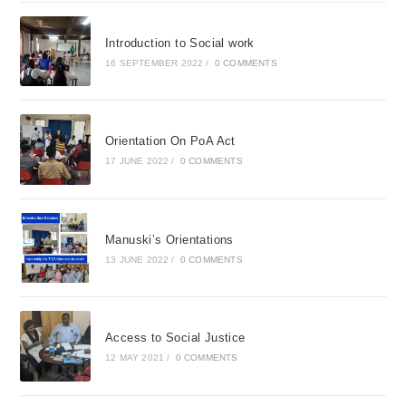
Introduction to Social work
16 SEPTEMBER 2022
/
0 COMMENTS
Orientation On PoA Act
17 JUNE 2022
/
0 COMMENTS
Manuski’s Orientations
13 JUNE 2022
/
0 COMMENTS
Access to Social Justice
12 MAY 2021
/
0 COMMENTS