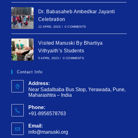
Dr. Babasaheb Ambedkar Jayanti
Celebration
12 APRIL 2023
/
0 COMMENTS
Visited Manuski By Bhartiya
Vithyaith’s Students
5 APRIL 2023
/
0 COMMENTS
Contact Info
Address:
Near Sadalbaba Bus Stop, Yerawada, Pune,
Maharashtra – India
Phone:
+91-8956578763
Email:
info@manuski.org