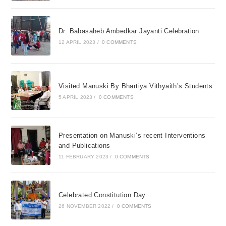
Dr. Babasaheb Ambedkar Jayanti Celebration
12 APRIL 2023
/
0 COMMENTS
Visited Manuski By Bhartiya Vithyaith’s Students
5 APRIL 2023
/
0 COMMENTS
Presentation on Manuski’s recent Interventions
and Publications
11 FEBRUARY 2023
/
0 COMMENTS
Celebrated Constitution Day
26 NOVEMBER 2022
/
0 COMMENTS